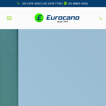
(41) 3376-4002 | (41) 3078-7729 |
(41) 99955-5022
Toggle navigation